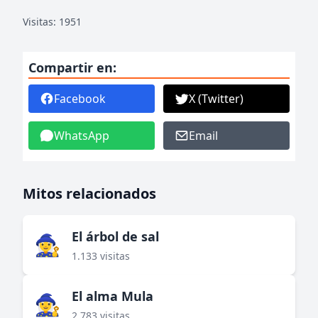
Visitas: 1951
Compartir en:
Facebook
X (Twitter)
WhatsApp
Email
Mitos relacionados
El árbol de sal
🧙‍♀️
1.133 visitas
El alma Mula
🧙‍♀️
2.783 visitas