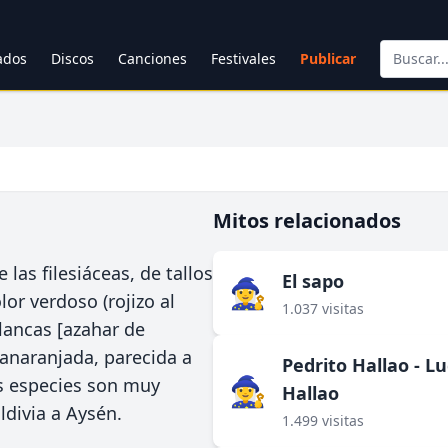
cados
Discos
Canciones
Festivales
Publicar
Mitos relacionados
 las filesiáceas, de tallos
El sapo
🧙‍♀️
or verdoso (rojizo al
1.037 visitas
blancas [azahar de
anaranjada, parecida a
Pedrito Hallao - L
🧙‍♀️
s especies son muy
Hallao
divia a Aysén.
1.499 visitas