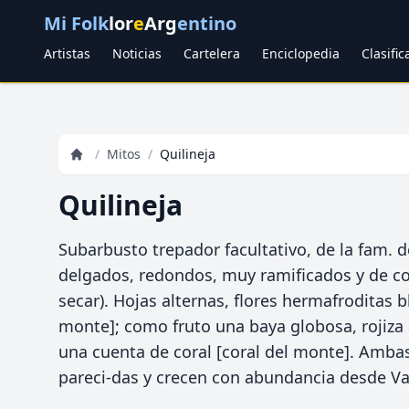
Mi Folk
lor
e
Arg
entino
Artistas
Noticias
Cartelera
Enciclopedia
Clasifi
/
Mitos
/
Quilineja
Quilineja
Subarbusto trepador facultativo, de la fam. de
delgados, redondos, muy ramificados y de col
secar). Hojas alternas, flores hermafroditas 
monte]; como fruto una baya globosa, rojiza 
una cuenta de coral [coral del monte]. Amba
pareci-das y crecen con abundancia desde Val