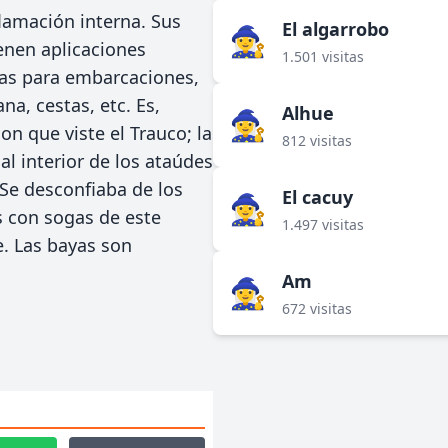
flamación interna. Sus
El algarrobo
🧙‍♀️
ienen aplicaciones
1.501 visitas
gas para embarcaciones,
a, cestas, etc. Es,
Alhue
🧙‍♀️
on que viste el Trauco; la
812 visitas
al interior de los ataúdes
 Se desconfiaba de los
El cacuy
🧙‍♀️
 con sogas de este
1.497 visitas
e. Las bayas son
Am
🧙‍♀️
672 visitas