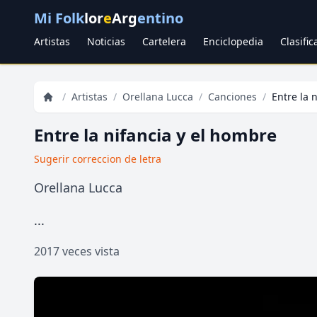
Mi Folk
lor
e
Arg
entino
Artistas
Noticias
Cartelera
Enciclopedia
Clasifi
/
Artistas
/
Orellana Lucca
/
Canciones
/
Entre la 
Entre la nifancia y el hombre
Sugerir correccion de letra
Orellana Lucca
...
2017 veces vista