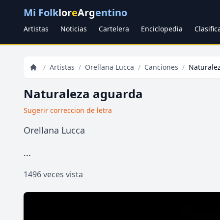
Mi Folk
lor
e
Arg
entino
Artistas
Noticias
Cartelera
Enciclopedia
Clasifi
/
Artistas
/
Orellana Lucca
/
Canciones
/
Naturale
Naturaleza aguarda
Sugerir correccion de letra
Orellana Lucca
...
1496 veces vista