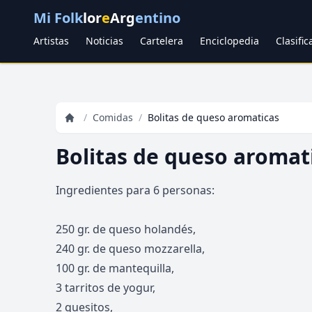
Mi Folk
lor
e
Arg
entino
Artistas
Noticias
Cartelera
Enciclopedia
Clasifi
/
Comidas
/
Bolitas de queso aromaticas
Bolitas de queso aromat
Ingredientes para 6 personas:
250 gr. de queso holandés,
240 gr. de queso mozzarella,
100 gr. de mantequilla,
3 tarritos de yogur,
2 quesitos,