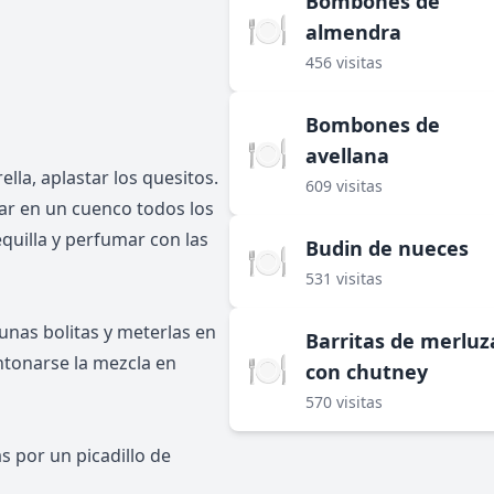
Bombones de
🍽️
almendra
456 visitas
Bombones de
🍽️
avellana
lla, aplastar los quesitos.
609 visitas
lar en un cuenco todos los
equilla y perfumar con las
Budin de nueces
🍽️
531 visitas
nas bolitas y meterlas en
Barritas de merluz
🍽️
ontonarse la mezcla en
con chutney
570 visitas
s por un picadillo de