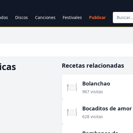
cados
Discos
Canciones
Festivales
Publicar
icas
Recetas relacionadas
Bolanchao
🍽️
967 visitas
Bocaditos de amor
🍽️
628 visitas