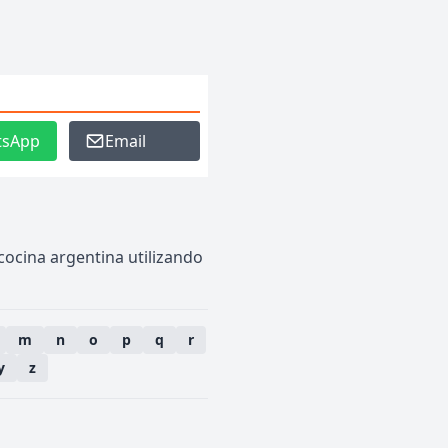
tsApp
Email
 cocina argentina utilizando
m
n
o
p
q
r
y
z