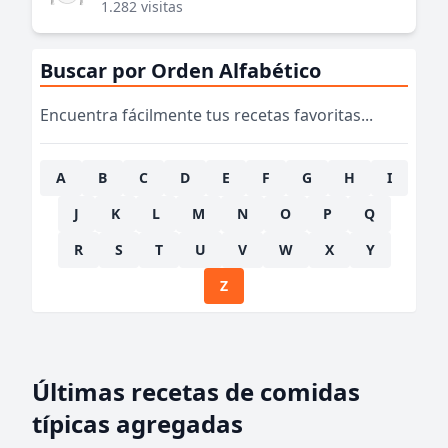
1.282 visitas
Buscar por Orden Alfabético
Encuentra fácilmente tus recetas favoritas...
A
B
C
D
E
F
G
H
I
J
K
L
M
N
O
P
Q
R
S
T
U
V
W
X
Y
Z
Últimas recetas de comidas
típicas agregadas