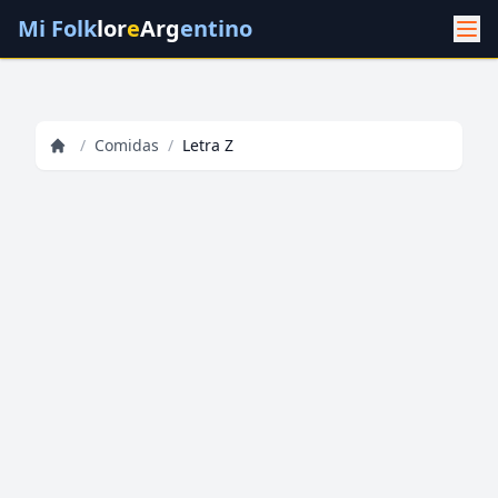
Mi Folk
lor
e
Arg
entino
/
Comidas
/
Letra Z