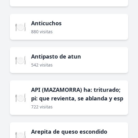
Anticuchos
🍽️
880 visitas
Antipasto de atun
🍽️
542 visitas
API (MAZAMORRA) ha: triturado;
🍽️
pi: que revienta, se ablanda y esp
722 visitas
Arepita de queso escondido
🍽️