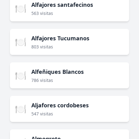
Alfajores santafecinos
🍽️
563 visitas
Alfajores Tucumanos
🍽️
803 visitas
Alfeñiques Blancos
🍽️
786 visitas
Aljafores cordobeses
🍽️
547 visitas
Almogrote