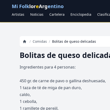
Mi Folk
lor
e
Arg
entino
Artistas
Noticias
Cartelera
Enciclopedia
Clasifi
/
Comidas
/
Bolitas de queso delicadas
Bolitas de queso delicad
Ingredientes para 4 personas:
450 gr. de carne de pavo o gallina deshuesada,
1 taza de té de miga de pan duro,
caldo,
1 cebolla,
1 ramillete de perejil,