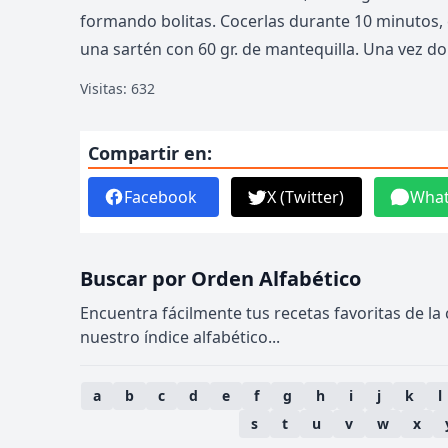
formando bolitas. Cocerlas durante 10 minutos, e
una sartén con 60 gr. de mantequilla. Una vez do
Visitas: 632
Compartir en:
Facebook
X (Twitter)
Wha
Buscar por Orden Alfabético
Encuentra fácilmente tus recetas favoritas de la
nuestro índice alfabético...
a
b
c
d
e
f
g
h
i
j
k
l
s
t
u
v
w
x