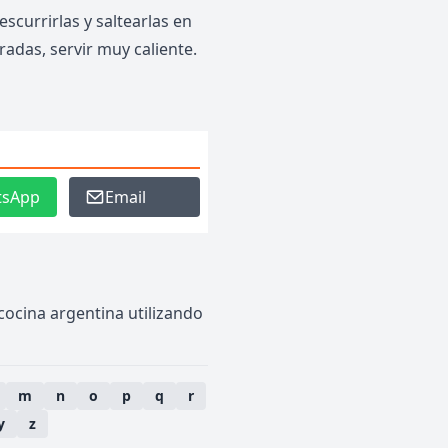
scurrirlas y saltearlas en
radas, servir muy caliente.
tsApp
Email
 cocina argentina utilizando
m
n
o
p
q
r
y
z