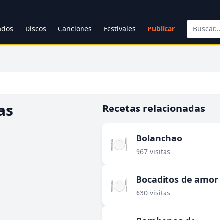
cados
Discos
Canciones
Festivales
Publicar
as
Recetas relacionadas
Bolanchao
🍽️
967 visitas
Bocaditos de amor
🍽️
630 visitas