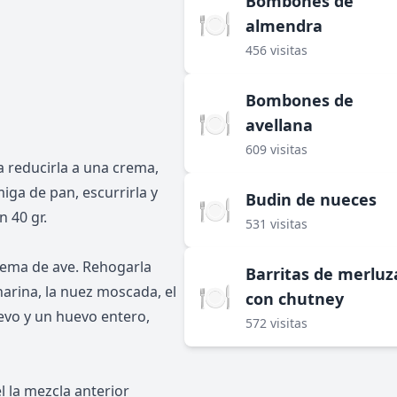
Bombones de
🍽️
almendra
456 visitas
Bombones de
🍽️
avellana
609 visitas
a reducirla a una crema,
iga de pan, escurrirla y
Budin de nueces
🍽️
 40 gr.
531 visitas
crema de ave. Rehogarla
Barritas de merluz
🍽️
harina, la nuez moscada, el
con chutney
uevo y un huevo entero,
572 visitas
l la mezcla anterior