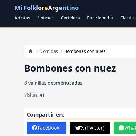
Mi Folk
lor
e
Arg
entino
Artistas
Noticias
Cartelera
Enciclopedia
Clasifi
/
Comidas
/
Bombones con nuez
Bombones con nuez
8 vainillas desmenuzadas
Visitas: 411
Compartir en:
Facebook
X (Twitter)
Wha