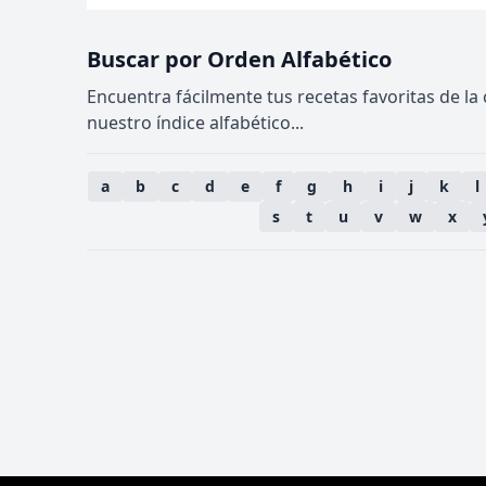
Buscar por Orden Alfabético
Encuentra fácilmente tus recetas favoritas de la
nuestro índice alfabético...
a
b
c
d
e
f
g
h
i
j
k
l
s
t
u
v
w
x