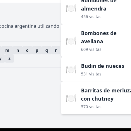
Bombones de
🍽️
almendra
456 visitas
 cocina argentina utilizando
Bombones de
🍽️
avellana
609 visitas
m
n
o
p
q
r
y
z
Budin de nueces
🍽️
531 visitas
Barritas de merluz
🍽️
con chutney
570 visitas