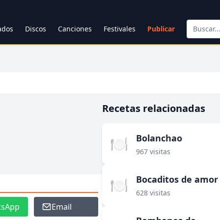
cados
Discos
Canciones
Festivales
Publicar
Recetas relacionadas
Bolanchao
🍽️
967 visitas
Bocaditos de amor
🍽️
628 visitas
tsApp
Email