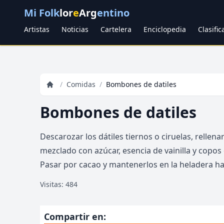
Mi Folk
lor
e
Arg
entino
Artistas
Noticias
Cartelera
Enciclopedia
Clasifi
/
Comidas
/
Bombones de datiles
Bombones de datiles
Descarozar los dátiles tiernos o ciruelas, rellen
mezclado con azúcar, esencia de vainilla y copos
Pasar por cacao y mantenerlos en la heladera ha
Visitas: 484
Compartir en: