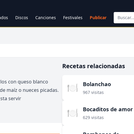
cados
Discos
Canciones
Festivales
Publicar
Recetas relacionadas
arlos con queso blanco
Bolanchao
🍽️
 de maíz o nueces picadas.
967 visitas
sta servir
Bocaditos de amor
🍽️
629 visitas