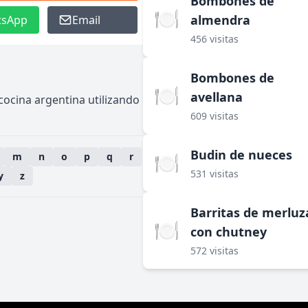
Bombones de
🍽️
almendra
tsApp
Email
456 visitas
Bombones de
🍽️
avellana
 cocina argentina utilizando
609 visitas
Budin de nueces
🍽️
m
n
o
p
q
r
531 visitas
y
z
Barritas de merluz
🍽️
con chutney
572 visitas