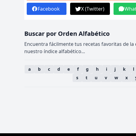
Facebook
X (Twitter)
Wha
Buscar por Orden Alfabético
Encuentra fácilmente tus recetas favoritas de la
nuestro índice alfabético...
a
b
c
d
e
f
g
h
i
j
k
l
s
t
u
v
w
x