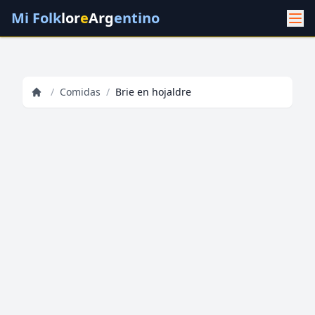
Mi Folk
lor
e
Arg
entino
/
Comidas
/
Brie en hojaldre