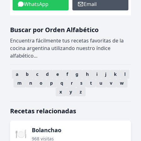
WhatsApp
Email
Buscar por Orden Alfabético
Encuentra fácilmente tus recetas favoritas de la
cocina argentina utilizando nuestro índice
alfabético...
a
b
c
d
e
f
g
h
i
j
k
l
m
n
o
p
q
r
s
t
u
v
w
x
y
z
Recetas relacionadas
Bolanchao
🍽️
968 visitas