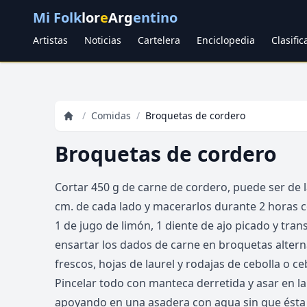
Mi Folk
lor
e
Arg
entino
Artistas
Noticias
Cartelera
Enciclopedia
Clasifi
/
Comidas
/
Broquetas de cordero
Broquetas de cordero
Cortar 450 g de carne de cordero, puede ser de l
cm. de cada lado y macerarlos durante 2 horas c
1 de jugo de limón, 1 diente de ajo picado y tra
ensartar los dados de carne en broquetas alte
frescos, hojas de laurel y rodajas de cebolla o ceb
Pincelar todo con manteca derretida y asar en la 
apoyando en una asadera con agua sin que ésta 