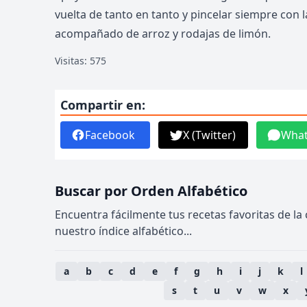
vuelta de tanto en tanto y pincelar siempre con 
acompañado de arroz y rodajas de limón.
Visitas: 575
Compartir en:
Facebook
X (Twitter)
Wha
Buscar por Orden Alfabético
Encuentra fácilmente tus recetas favoritas de la
nuestro índice alfabético...
a
b
c
d
e
f
g
h
i
j
k
l
s
t
u
v
w
x