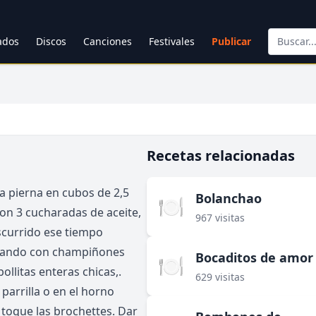
cados
Discos
Canciones
Festivales
Publicar
Recetas relacionadas
a pierna en cubos de 2,5
Bolanchao
🍽️
on 3 cucharadas de aceite,
967 visitas
nscurrido ese tiempo
rnando con champiñones
Bocaditos de amor
🍽️
ollitas enteras chicas,.
629 visitas
parrilla o en el horno
toque las brochettes. Dar