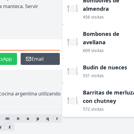
Bombones de
🍽️
la manteca. Servir
almendra
456 visitas
Bombones de
🍽️
avellana
609 visitas
tsApp
Email
Budin de nueces
🍽️
531 visitas
Barritas de merluz
 cocina argentina utilizando
🍽️
con chutney
572 visitas
m
n
o
p
q
r
y
z