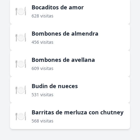
Bocaditos de amor
🍽️
628 visitas
Bombones de almendra
🍽️
456 visitas
Bombones de avellana
🍽️
609 visitas
Budin de nueces
🍽️
531 visitas
Barritas de merluza con chutney
🍽️
568 visitas