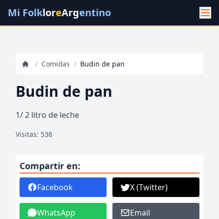
Mi Folk
lor
e
Arg
entino
/
Comidas
/
Budin de pan
Budin de pan
1/ 2 litro de leche
Visitas: 538
Compartir en:
Facebook
X (Twitter)
WhatsApp
Email