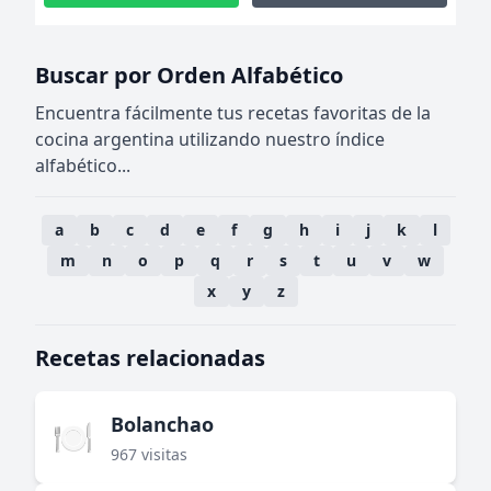
Buscar por Orden Alfabético
Encuentra fácilmente tus recetas favoritas de la
cocina argentina utilizando nuestro índice
alfabético...
a
b
c
d
e
f
g
h
i
j
k
l
m
n
o
p
q
r
s
t
u
v
w
x
y
z
Recetas relacionadas
Bolanchao
🍽️
967 visitas