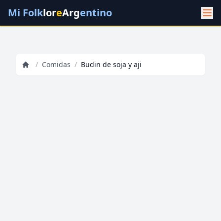
Mi Folk
lor
e
Arg
entino
/
Comidas
/
Budin de soja y aji