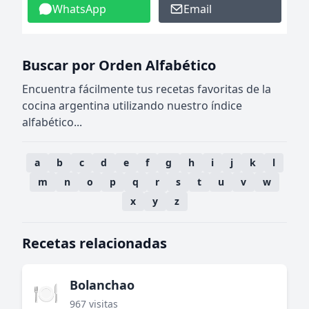
WhatsApp
Email
Buscar por Orden Alfabético
Encuentra fácilmente tus recetas favoritas de la
cocina argentina utilizando nuestro índice
alfabético...
a
b
c
d
e
f
g
h
i
j
k
l
m
n
o
p
q
r
s
t
u
v
w
x
y
z
Recetas relacionadas
Bolanchao
🍽️
967 visitas