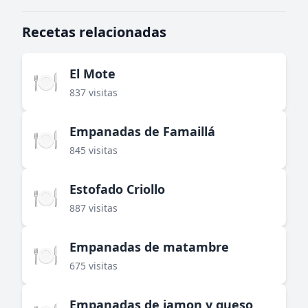
Recetas relacionadas
El Mote
🍽️
837 visitas
Empanadas de Famaillá
🍽️
845 visitas
Estofado Criollo
🍽️
887 visitas
Empanadas de matambre
🍽️
675 visitas
Empanadas de jamon y queso