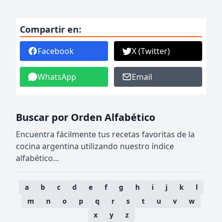
Compartir en:
Facebook
X (Twitter)
WhatsApp
Email
Buscar por Orden Alfabético
Encuentra fácilmente tus recetas favoritas de la
cocina argentina utilizando nuestro índice
alfabético...
a
b
c
d
e
f
g
h
i
j
k
l
m
n
o
p
q
r
s
t
u
v
w
x
y
z