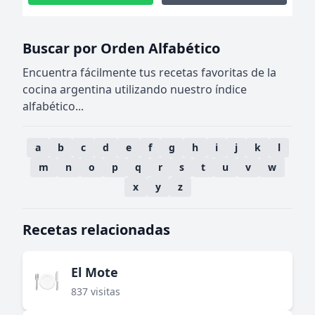
Buscar por Orden Alfabético
Encuentra fácilmente tus recetas favoritas de la
cocina argentina utilizando nuestro índice
alfabético...
a
b
c
d
e
f
g
h
i
j
k
l
m
n
o
p
q
r
s
t
u
v
w
x
y
z
Recetas relacionadas
El Mote
🍽️
837 visitas