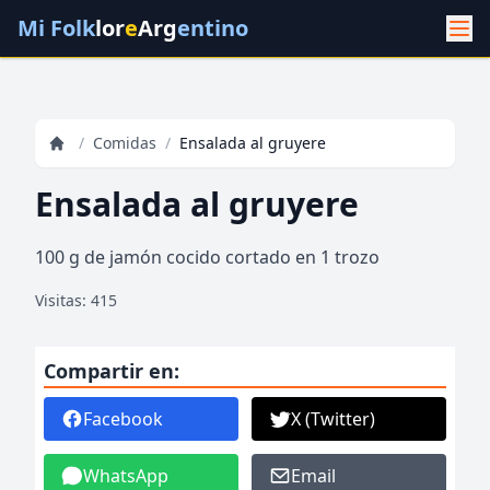
Mi Folk
lor
e
Arg
entino
/
Comidas
/
Ensalada al gruyere
Ensalada al gruyere
100 g de jamón cocido cortado en 1 trozo
Visitas: 415
Compartir en:
Facebook
X (Twitter)
WhatsApp
Email