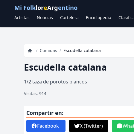
Mi Folk
lor
e
Arg
entino
Artistas
Noticias
Cartelera
Enciclopedia
Clasifi
/
Comidas
/
Escudella catalana
Escudella catalana
1/2 taza de porotos blancos
Visitas: 914
Compartir en:
Facebook
X (Twitter)
Wha