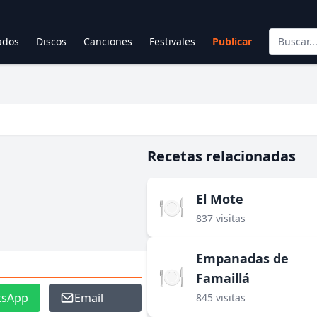
cados
Discos
Canciones
Festivales
Publicar
Recetas relacionadas
El Mote
🍽️
837 visitas
Empanadas de
🍽️
Famaillá
tsApp
Email
845 visitas