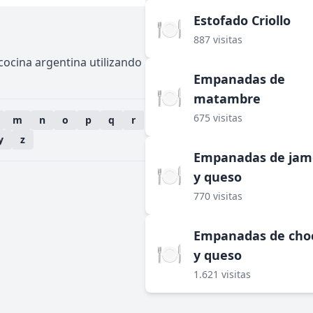
Estofado Criollo
🍽️
887 visitas
 cocina argentina utilizando
Empanadas de
🍽️
matambre
675 visitas
m
n
o
p
q
r
y
z
Empanadas de ja
🍽️
y queso
770 visitas
Empanadas de cho
🍽️
y queso
1.621 visitas