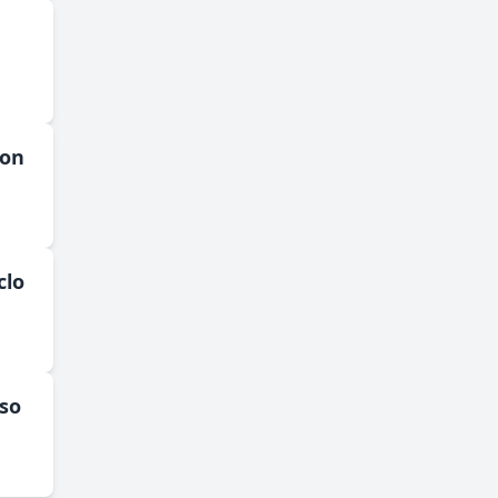
mon
clo
so