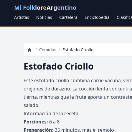
Mi Folk
lor
e
Arg
entino
Artistas
Noticias
Cartelera
Enciclopedia
Clasifi
/
Comidas
/
Estofado Criollo
Estofado Criollo
Este estofado criollo combina carne vacuna, verd
orejones de durazno. La cocción lenta concentra l
tierna, mientras que la fruta aporta un contrast
salado.
Información de la receta
Porciones:
6 a 8
Preparación:
35 minutos, más el remojo