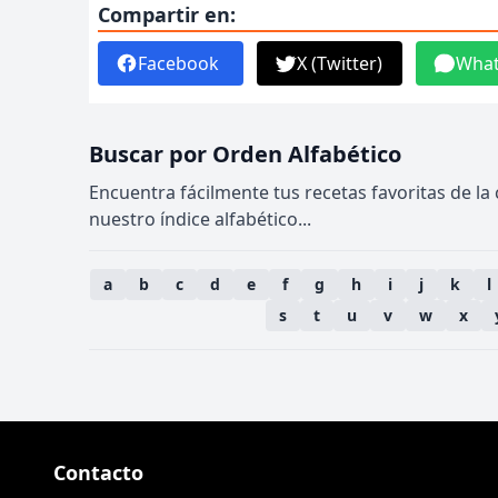
Compartir en:
Facebook
X (Twitter)
Wha
Buscar por Orden Alfabético
Encuentra fácilmente tus recetas favoritas de la
nuestro índice alfabético...
a
b
c
d
e
f
g
h
i
j
k
l
s
t
u
v
w
x
Contacto