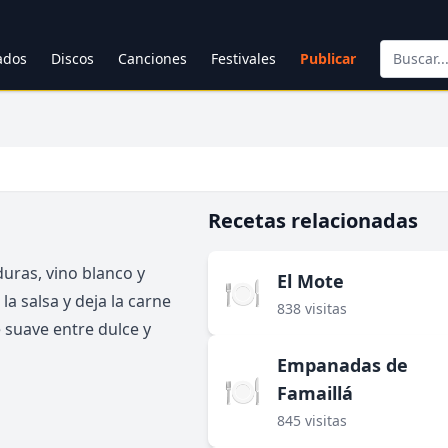
cados
Discos
Canciones
Festivales
Publicar
Recetas relacionadas
uras, vino blanco y
El Mote
🍽️
a salsa y deja la carne
838 visitas
e suave entre dulce y
Empanadas de
🍽️
Famaillá
845 visitas