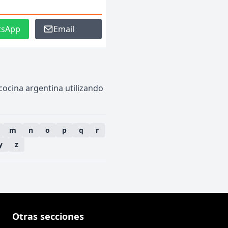
tsApp
Email
 cocina argentina utilizando
m
n
o
p
q
r
y
z
Otras secciones