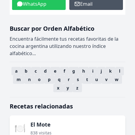
WhatsApp
Email
Buscar por Orden Alfabético
Encuentra fácilmente tus recetas favoritas de la
cocina argentina utilizando nuestro índice
alfabético...
a
b
c
d
e
f
g
h
i
j
k
l
m
n
o
p
q
r
s
t
u
v
w
x
y
z
Recetas relacionadas
El Mote
🍽️
838 visitas