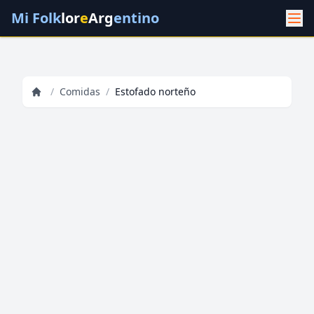
Mi Folk
lor
e
Arg
entino
/
Comidas
/
Estofado norteño