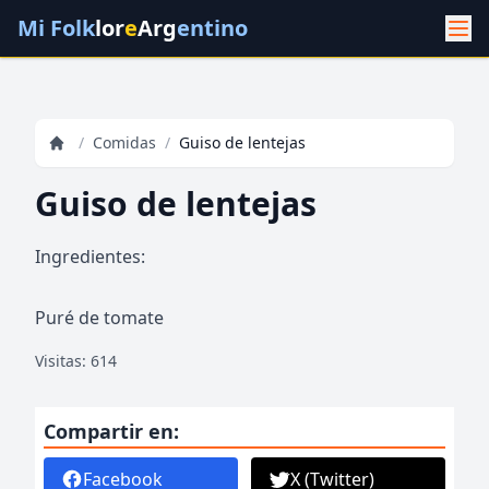
Mi Folk
lor
e
Arg
entino
/
Comidas
/
Guiso de lentejas
Guiso de lentejas
Ingredientes:
Puré de tomate
Visitas: 614
Compartir en:
Facebook
X (Twitter)