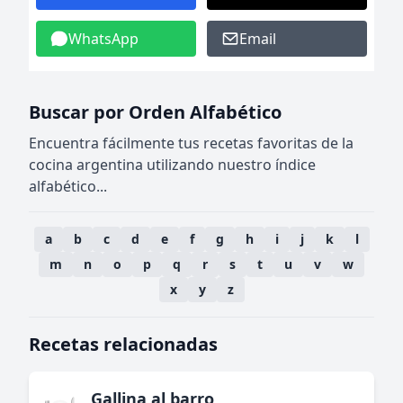
WhatsApp
Email
Buscar por Orden Alfabético
Encuentra fácilmente tus recetas favoritas de la
cocina argentina utilizando nuestro índice
alfabético...
a
b
c
d
e
f
g
h
i
j
k
l
m
n
o
p
q
r
s
t
u
v
w
x
y
z
Recetas relacionadas
Gallina al barro