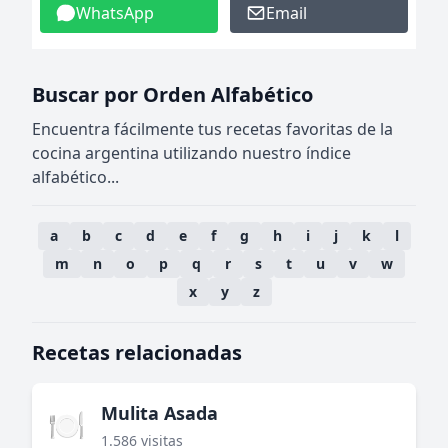
WhatsApp
Email
Buscar por Orden Alfabético
Encuentra fácilmente tus recetas favoritas de la
cocina argentina utilizando nuestro índice
alfabético...
a
b
c
d
e
f
g
h
i
j
k
l
m
n
o
p
q
r
s
t
u
v
w
x
y
z
Recetas relacionadas
Mulita Asada
🍽️
1.586 visitas