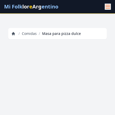
Mi Folk
lor
e
Arg
entino
/
Comidas
/
Masa para pizza dulce