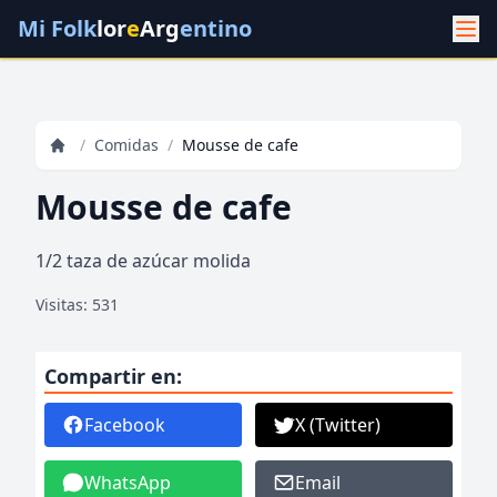
Mi Folk
lor
e
Arg
entino
/
Comidas
/
Mousse de cafe
Mousse de cafe
1/2 taza de azúcar molida
Visitas: 531
Compartir en:
Facebook
X (Twitter)
WhatsApp
Email