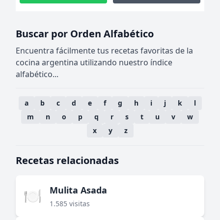
Buscar por Orden Alfabético
Encuentra fácilmente tus recetas favoritas de la
cocina argentina utilizando nuestro índice
alfabético...
a
b
c
d
e
f
g
h
i
j
k
l
m
n
o
p
q
r
s
t
u
v
w
x
y
z
Recetas relacionadas
Mulita Asada
🍽️
1.585 visitas