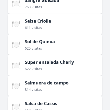
Sangre Guisada
🍽️
763 visitas
Salsa Criolla
🍽️
611 visitas
Sol de Quinoa
🍽️
625 visitas
Super ensalada Charly
🍽️
622 visitas
Salmuera de campo
🍽️
814 visitas
Salsa de Cassis
🍽️