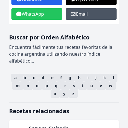
WhatsApp
Email
Buscar por Orden Alfabético
Encuentra fácilmente tus recetas favoritas de la
cocina argentina utilizando nuestro índice
alfabético...
a
b
c
d
e
f
g
h
i
j
k
l
m
n
o
p
q
r
s
t
u
v
w
x
y
z
Recetas relacionadas