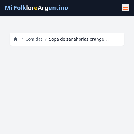
Mi Folk
lor
e
Arg
entino
/
Comidas
/
Sopa de zanahorias orange cup