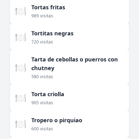
Tortas fritas
🍽️
989 visitas
Tortitas negras
🍽️
720 visitas
Tarta de cebollas o puerros con
🍽️
chutney
580 visitas
Torta criolla
🍽️
905 visitas
Tropero o pirquiao
🍽️
600 visitas