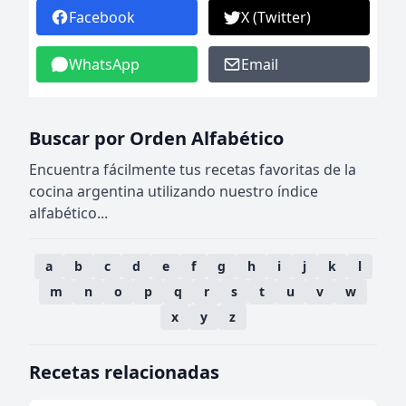
Facebook
X (Twitter)
WhatsApp
Email
Buscar por Orden Alfabético
Encuentra fácilmente tus recetas favoritas de la
cocina argentina utilizando nuestro índice
alfabético...
a
b
c
d
e
f
g
h
i
j
k
l
m
n
o
p
q
r
s
t
u
v
w
x
y
z
Recetas relacionadas