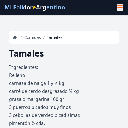
Mi Folk
lor
e
Arg
entino
/
Comidas
/
Tamales
Tamales
Ingredientes:
Relleno
carnaza de nalga 1 y ¼ kg
carré de cerdo desgrasado ¼ kg
grasa o margarina 100 gr
3 puerros picados muy finos
3 cebollas de verdeo picadísimas
pimentón ½ cda.