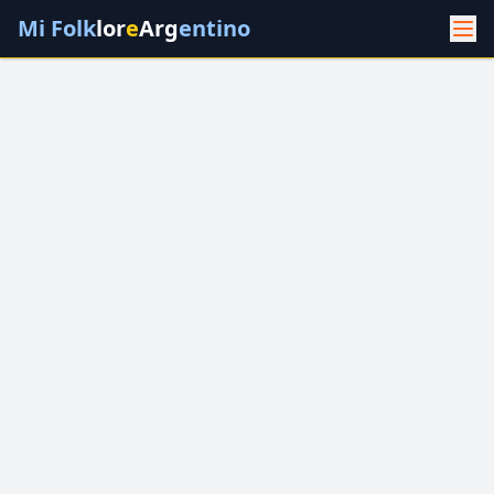
Mi Folk
lor
e
Arg
entino