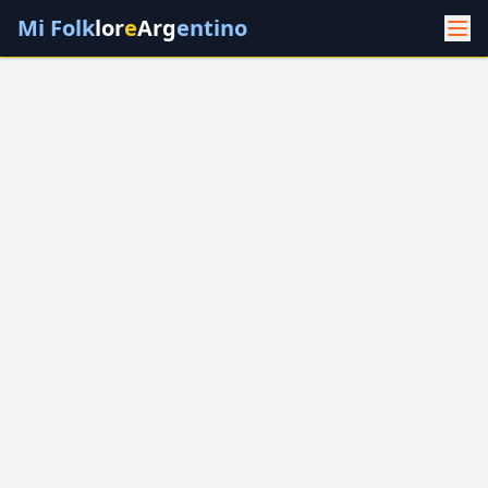
Mi Folk
lor
e
Arg
entino