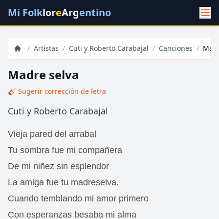
Mi Folk
lor
e
Arg
entino
/
Artistas
/
Cuti y Roberto Carabajal
/
Canciones
/
Madr
Madre selva
🎸 Sugerir corrección de letra
Cuti y Roberto Carabajal
Vieja pared del arrabal
Tu sombra fue mi compañera
De mi niñez sin esplendor
La amiga fue tu madreselva.
Cuando temblando mi amor primero
Con esperanzas besaba mi alma