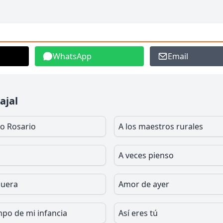
WhatsApp
Email
ajal
co Rosario
A los maestros rurales
A veces pienso
luera
Amor de ayer
mpo de mi infancia
Así eres tú