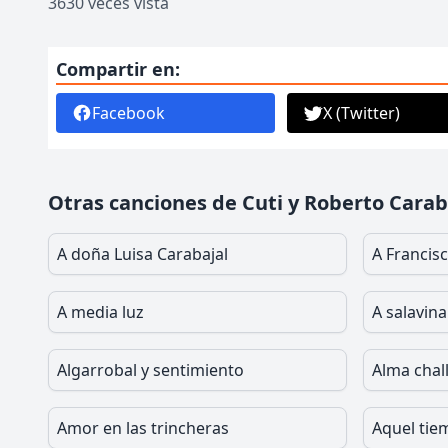
3630 veces vista
Compartir en:
Facebook
X (Twitter)
Otras canciones de Cuti y Roberto Carab
A doña Luisa Carabajal
A Francis
A media luz
A salavina
Algarrobal y sentimiento
Alma chal
Amor en las trincheras
Aquel tie