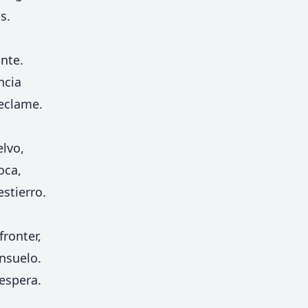
s.
nte.
ncia
eclame.
elvo,
oca,
stierro.
ronter,
nsuelo.
 espera.