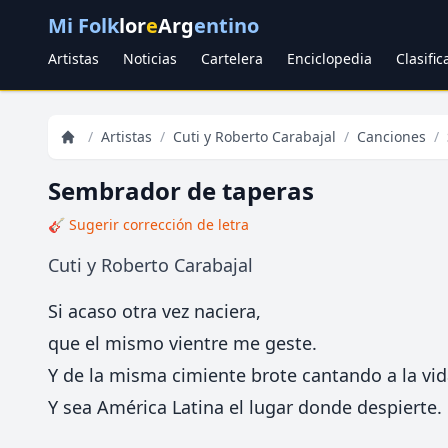
Mi Folk
lor
e
Arg
entino
Artistas
Noticias
Cartelera
Enciclopedia
Clasifi
/
Artistas
/
Cuti y Roberto Carabajal
/
Canciones
/
Sembrador de taperas
🎸 Sugerir corrección de letra
Cuti y Roberto Carabajal
Si acaso otra vez naciera,
que el mismo vientre me geste.
Y de la misma cimiente brote cantando a la vid
Y sea América Latina el lugar donde despierte.