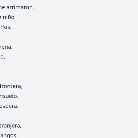
me arrimaron,
e niño
rlos.
rena,
o,
frontera,
nsuelo.
 espera.
ranjera,
hangos.