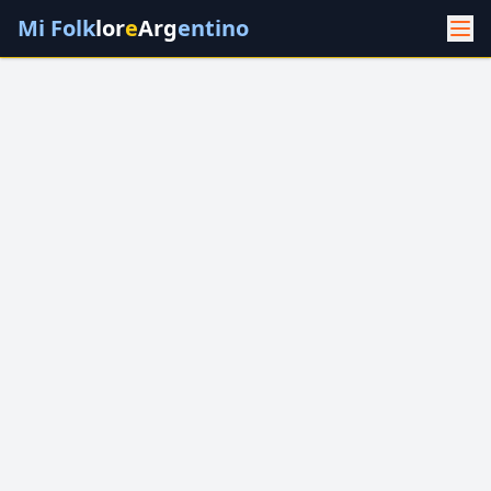
Mi Folk
lor
e
Arg
entino