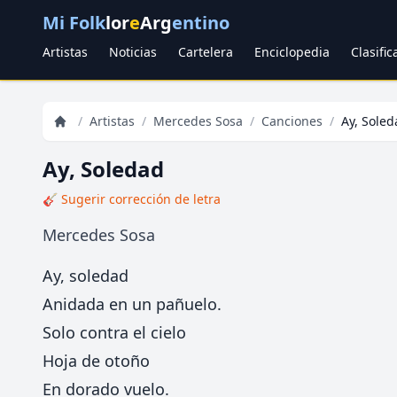
Mi Folk
lor
e
Arg
entino
Artistas
Noticias
Cartelera
Enciclopedia
Clasifi
/
Artistas
/
Mercedes Sosa
/
Canciones
/
Ay, Soled
Ay, Soledad
🎸 Sugerir corrección de letra
Mercedes Sosa
Ay, soledad
Anidada en un pañuelo.
Solo contra el cielo
Hoja de otoño
En dorado vuelo.