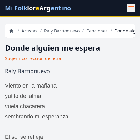
Mi Folk
lor
e
Arg
entino
/
Artistas
/
Raly Barrionuevo
/
Canciones
/
Donde algu
Donde alguien me espera
Sugerir correccion de letra
Raly Barrionuevo
Viento en la mañana
yutito del alma
vuela chacarera
sembrando mi esperanza
El sol se refleja