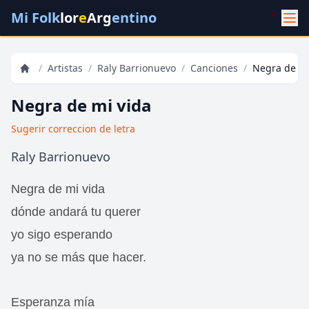
Mi Folk
lor
e
Arg
entino
/
Artistas
/
Raly Barrionuevo
/
Canciones
/
Negra de mi
Negra de mi vida
Sugerir correccion de letra
Raly Barrionuevo
Negra de mi vida
dónde andará tu querer
yo sigo esperando
ya no se más que hacer.
Esperanza mía