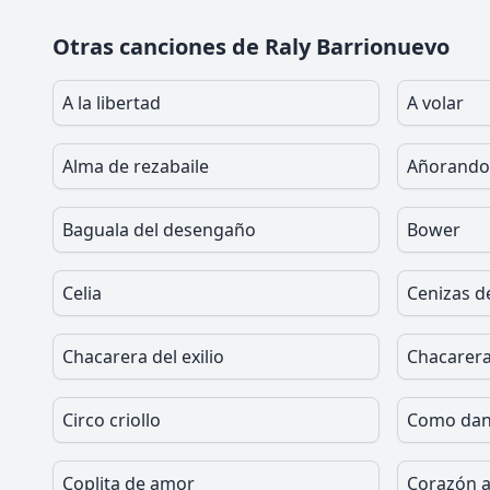
Otras canciones de Raly Barrionuevo
A la libertad
A volar
Alma de rezabaile
Añorando
Baguala del desengaño
Bower
Celia
Cenizas d
Chacarera del exilio
Chacarera
Circo criollo
Como danz
Coplita de amor
Corazón 