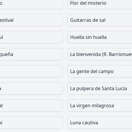
no
Flor del misterio
estival
Guitarras de sal
ul
Huella sin huella
squeña
La bienvenida (R. Barrionue
La gente del campo
a
La pulpera de Santa Lucía
al
La virgen milagrosa
i
Luna cautiva