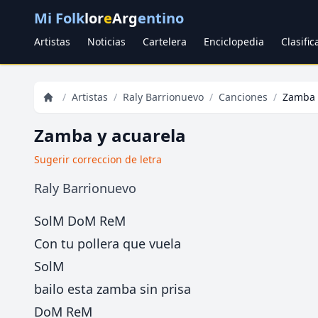
Mi Folk
lor
e
Arg
entino
Artistas
Noticias
Cartelera
Enciclopedia
Clasifi
/
Artistas
/
Raly Barrionuevo
/
Canciones
/
Zamba 
Zamba y acuarela
Sugerir correccion de letra
Raly Barrionuevo
SolM DoM ReM
Con tu pollera que vuela
SolM
bailo esta zamba sin prisa
DoM ReM