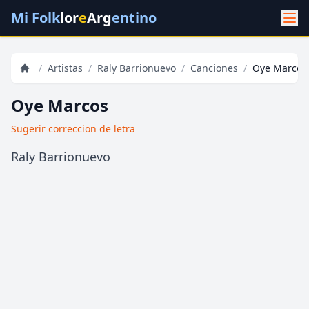
Mi Folk
lor
e
Arg
entino
/
Artistas
/
Raly Barrionuevo
/
Canciones
/
Oye Marcos
Oye Marcos
Sugerir correccion de letra
Raly Barrionuevo