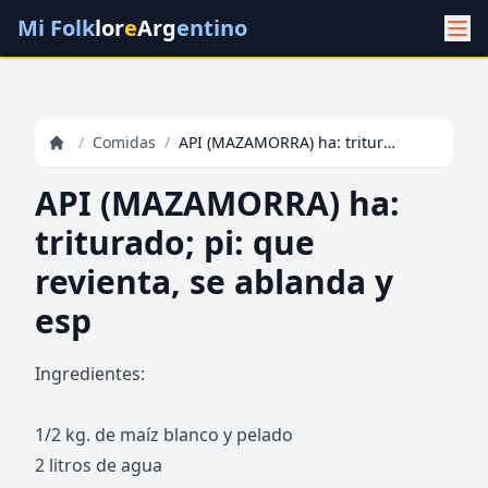
Mi Folk
lor
e
Arg
entino
/
Comidas
/
API (MAZAMORRA) ha: triturado; pi: que revienta, se ablanda y esp
API (MAZAMORRA) ha:
triturado; pi: que
revienta, se ablanda y
esp
Ingredientes:
1/2 kg. de maíz blanco y pelado
2 litros de agua