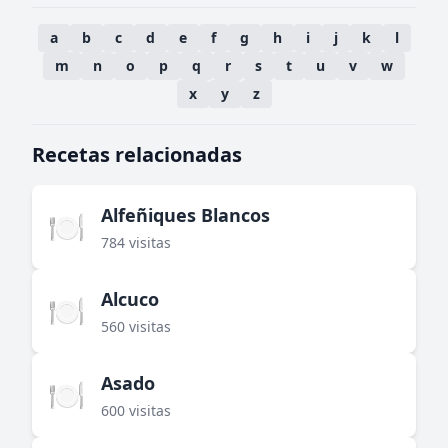
a
b
c
d
e
f
g
h
i
j
k
l
m
n
o
p
q
r
s
t
u
v
w
x
y
z
Recetas relacionadas
Alfeñiques Blancos
🍽️
784 visitas
Alcuco
🍽️
560 visitas
Asado
🍽️
600 visitas