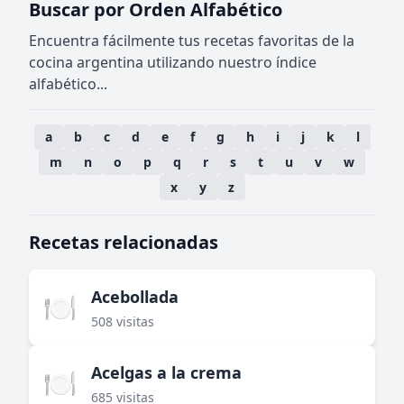
Buscar por Orden Alfabético
Encuentra fácilmente tus recetas favoritas de la
cocina argentina utilizando nuestro índice
alfabético...
a
b
c
d
e
f
g
h
i
j
k
l
m
n
o
p
q
r
s
t
u
v
w
x
y
z
Recetas relacionadas
Acebollada
🍽️
508 visitas
Acelgas a la crema
🍽️
685 visitas