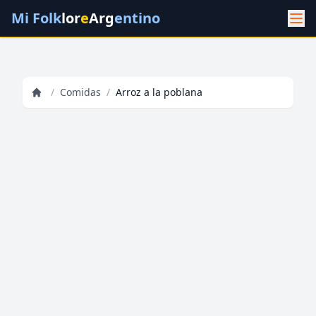
Mi Folk
lor
e
Arg
entino
/
Comidas
/
Arroz a la poblana