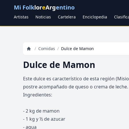
Mi Folk
lor
e
Arg
entino
Artistas
Noticias
Cartelera
Enciclopedia
Clasifi
/
Comidas
/
Dulce de Mamon
Dulce de Mamon
Este dulce es característico de esta región (Misi
postre acompañado de queso o crema de leche.
Ingredientes:
- 2 kg de mamon
- 1 kg y ½ de azucar
- agua