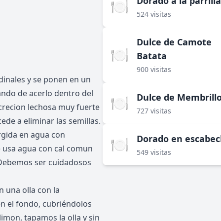
Dorado a la parrilla
🍽️
524 visitas
Dulce de Camote
🍽️
Batata
900 visitas
tudinales y se ponen en un
tando de acerlo dentro del
Dulce de Membrill
🍽️
ecrecion lechosa muy fuerte
727 visitas
ede a eliminar las semillas.
rgida en agua con
Dorado en escabe
🍽️
se usa agua con cal comun
549 visitas
. Debemos ser cuidadosos
n una olla con la
n el fondo, cubriéndolos
limon, tapamos la olla y sin