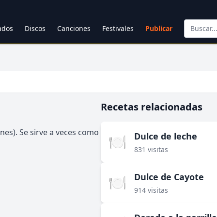
cados
Discos
Canciones
Festivales
Publicar
Recetas relacionadas
ones). Se sirve a veces como
Dulce de leche
🍽️
831 visitas
Dulce de Cayote
🍽️
914 visitas