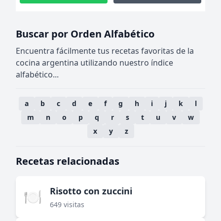
Buscar por Orden Alfabético
Encuentra fácilmente tus recetas favoritas de la
cocina argentina utilizando nuestro índice
alfabético...
a
b
c
d
e
f
g
h
i
j
k
l
m
n
o
p
q
r
s
t
u
v
w
x
y
z
Recetas relacionadas
Risotto con zuccini
🍽️
649 visitas