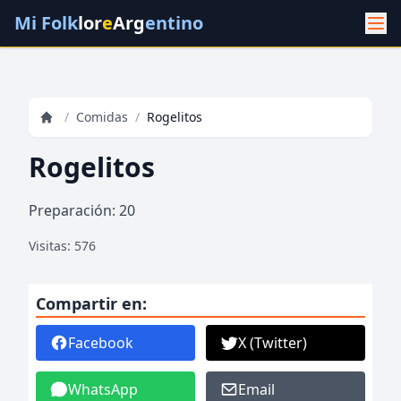
Mi Folk
lor
e
Arg
entino
/
Comidas
/
Rogelitos
Rogelitos
Preparación: 20
Visitas: 576
Compartir en:
Facebook
X (Twitter)
WhatsApp
Email