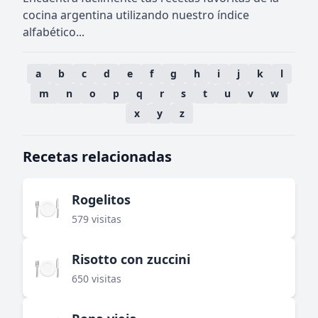
cocina argentina utilizando nuestro índice
alfabético...
a
b
c
d
e
f
g
h
i
j
k
l
m
n
o
p
q
r
s
t
u
v
w
x
y
z
Recetas relacionadas
Rogelitos
🍽️
579 visitas
Risotto con zuccini
🍽️
650 visitas