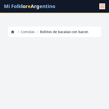
Mi Folk
lor
e
Arg
entino
/
Comidas
/
Rollitos de bacalao con bacon