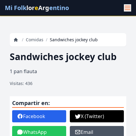
Mi Folk
lor
e
Arg
entino
/
Comidas
/
Sandwiches jockey club
Sandwiches jockey club
1 pan flauta
Visitas: 436
Compartir en:
Facebook
X (Twitter)
WhatsApp
Email