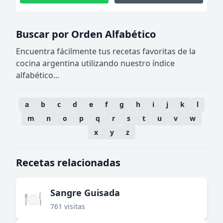
Buscar por Orden Alfabético
Encuentra fácilmente tus recetas favoritas de la
cocina argentina utilizando nuestro índice
alfabético...
a
b
c
d
e
f
g
h
i
j
k
l
m
n
o
p
q
r
s
t
u
v
w
x
y
z
Recetas relacionadas
Sangre Guisada
🍽️
761 visitas