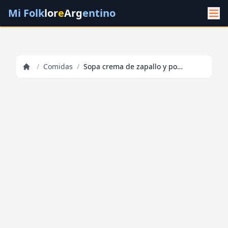
Mi Folk
lor
e
Arg
entino
/
Comidas
/
Sopa crema de zapallo y porotos de soja