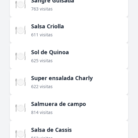
Sangre Guisada
🍽️
763 visitas
Salsa Criolla
🍽️
611 visitas
Sol de Quinoa
🍽️
625 visitas
Super ensalada Charly
🍽️
622 visitas
Salmuera de campo
🍽️
814 visitas
Salsa de Cassis
🍽️