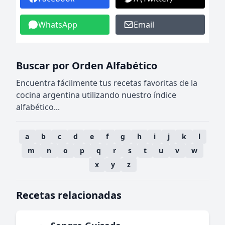
WhatsApp
Email
Buscar por Orden Alfabético
Encuentra fácilmente tus recetas favoritas de la
cocina argentina utilizando nuestro índice
alfabético...
a
b
c
d
e
f
g
h
i
j
k
l
m
n
o
p
q
r
s
t
u
v
w
x
y
z
Recetas relacionadas