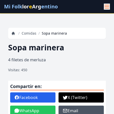
Mi Folk
lor
e
Arg
entino
/
Comidas
/
Sopa marinera
Sopa marinera
4 filetes de merluza
Visitas: 450
Compartir en:
Facebook
X (Twitter)
WhatsApp
Email