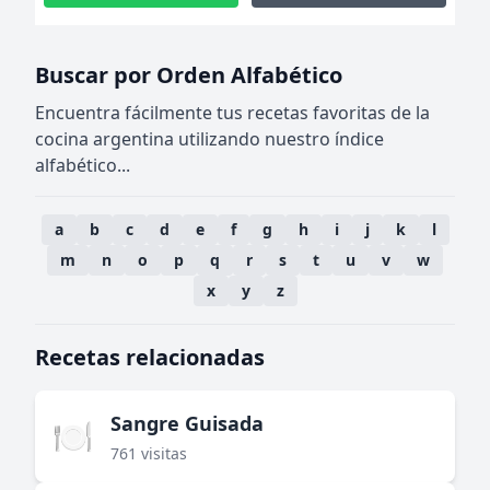
Buscar por Orden Alfabético
Encuentra fácilmente tus recetas favoritas de la
cocina argentina utilizando nuestro índice
alfabético...
a
b
c
d
e
f
g
h
i
j
k
l
m
n
o
p
q
r
s
t
u
v
w
x
y
z
Recetas relacionadas
Sangre Guisada
🍽️
761 visitas