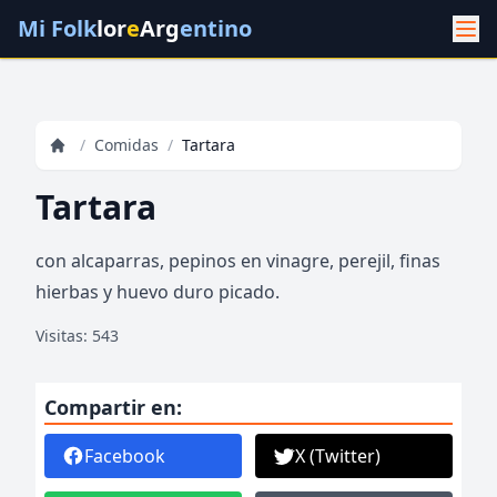
Mi Folk
lor
e
Arg
entino
/
Comidas
/
Tartara
Tartara
con alcaparras, pepinos en vinagre, perejil, finas
hierbas y huevo duro picado.
Visitas: 543
Compartir en:
Facebook
X (Twitter)