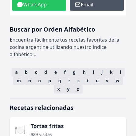
WhatsApp
Email
Buscar por Orden Alfabético
Encuentra fácilmente tus recetas favoritas de la
cocina argentina utilizando nuestro índice
alfabético...
a
b
c
d
e
f
g
h
i
j
k
l
m
n
o
p
q
r
s
t
u
v
w
x
y
z
Recetas relacionadas
Tortas fritas
🍽️
989 visitas