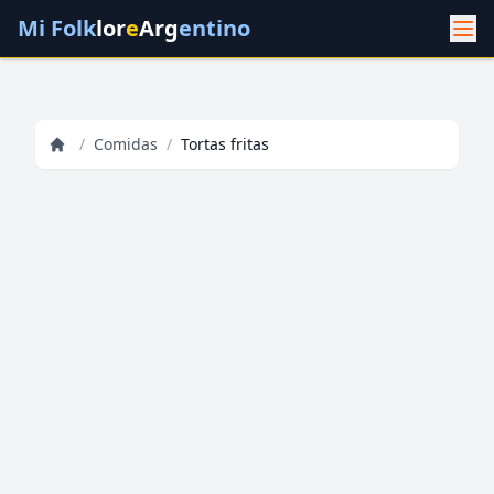
Mi Folk
lor
e
Arg
entino
/
Comidas
/
Tortas fritas