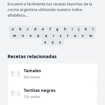
Encuentra fácilmente tus recetas favoritas de la
cocina argentina utilizando nuestro índice
alfabético...
a
b
c
d
e
f
g
h
i
j
k
l
m
n
o
p
q
r
s
t
u
v
w
x
y
z
Recetas relacionadas
Tamales
🍽️
923 visitas
Tortitas negras
🍽️
722 visitas