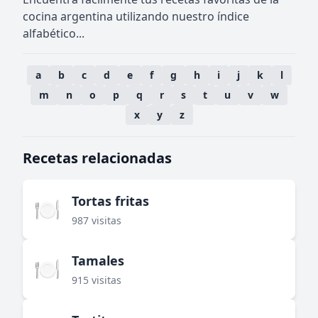
cocina argentina utilizando nuestro índice
alfabético...
a
b
c
d
e
f
g
h
i
j
k
l
m
n
o
p
q
r
s
t
u
v
w
x
y
z
Recetas relacionadas
Tortas fritas
🍽️
987 visitas
Tamales
🍽️
915 visitas