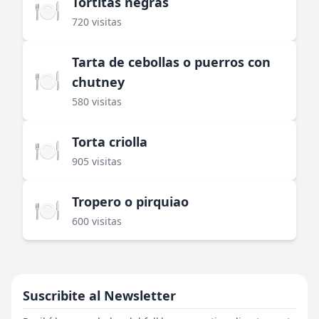
Tortitas negras
🍽️
720 visitas
Tarta de cebollas o puerros con
🍽️
chutney
580 visitas
Torta criolla
🍽️
905 visitas
Tropero o pirquiao
🍽️
600 visitas
Suscribite al Newsletter