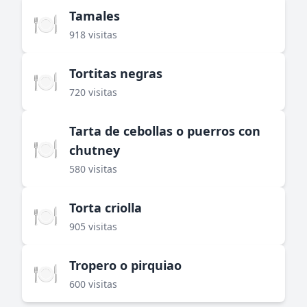
Tamales
🍽️
918 visitas
Tortitas negras
🍽️
720 visitas
Tarta de cebollas o puerros con
🍽️
chutney
580 visitas
Torta criolla
🍽️
905 visitas
Tropero o pirquiao
🍽️
600 visitas