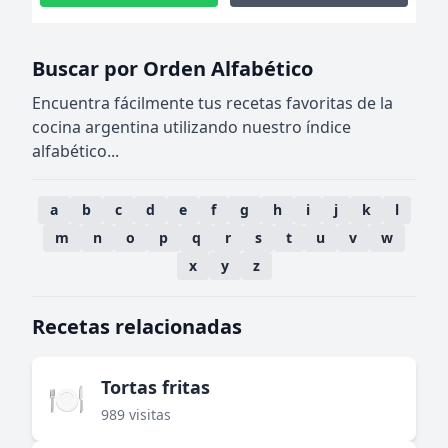
Buscar por Orden Alfabético
Encuentra fácilmente tus recetas favoritas de la
cocina argentina utilizando nuestro índice
alfabético...
a
b
c
d
e
f
g
h
i
j
k
l
m
n
o
p
q
r
s
t
u
v
w
x
y
z
Recetas relacionadas
Tortas fritas
🍽️
989 visitas