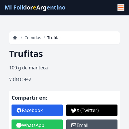
Mi Folk
lor
e
Arg
entino
/
Comidas
/
Trufitas
Trufitas
100 g de manteca
Visitas: 448
Compartir en:
Facebook
X (Twitter)
WhatsApp
Email