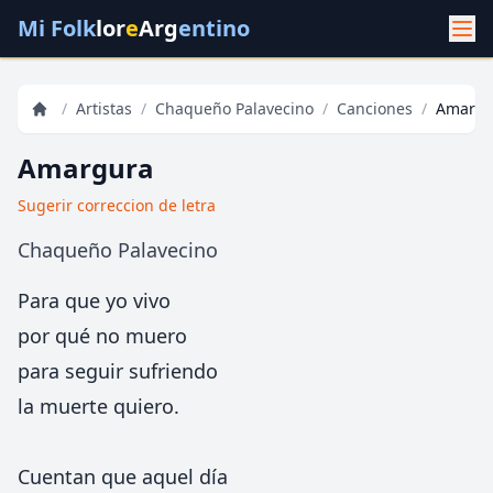
Mi Folk
lor
e
Arg
entino
/
Artistas
/
Chaqueño Palavecino
/
Canciones
/
Amargu
Amargura
Sugerir correccion de letra
Chaqueño Palavecino
Para que yo vivo
por qué no muero
para seguir sufriendo
la muerte quiero.
Cuentan que aquel día