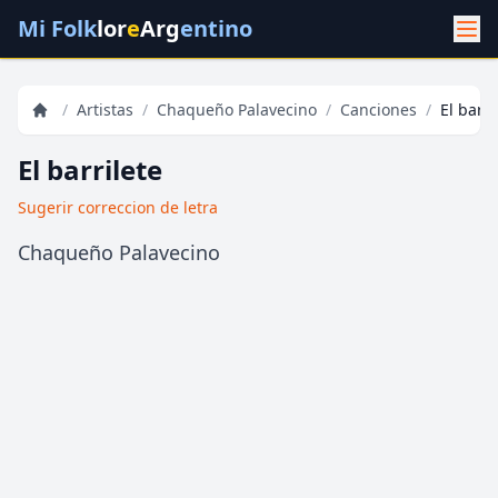
Mi Folk
lor
e
Arg
entino
/
Artistas
/
Chaqueño Palavecino
/
Canciones
/
El barri
El barrilete
Sugerir correccion de letra
Chaqueño Palavecino