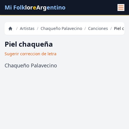
Mi Folk
lor
e
Arg
entino
/
Artistas
/
Chaqueño Palavecino
/
Canciones
/
Piel ch
Piel chaqueña
Sugerir correccion de letra
Chaqueño Palavecino