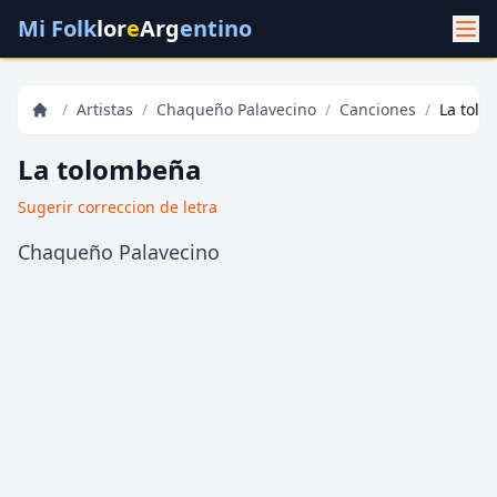
Mi Folk
lor
e
Arg
entino
/
Artistas
/
Chaqueño Palavecino
/
Canciones
/
La tol
La tolombeña
Sugerir correccion de letra
Chaqueño Palavecino